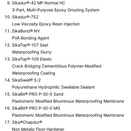
Sikadur®-42 MP Normal HC
3-Part, Multi-Purpose Epoxy Grouting System
Sikadur®-752
Low Viscosity Epoxy Resin Injection
SikaBond® NV
PVA Bonding Agent
SikaTop®-107 Seal
Waterproofing Slurry
SikaTop®-109 Elasto
Crack Bridging Cementitious Polymer-Modified
Waterproofing Coating
SikaSwell® S-2
Polyurethane Hydrophilic Swellable Sealant
SikaBit® PRO P-30-0 Sand
Plastomeric Modified Bituminous Waterproofing Membrane
SikaBit® PRO P-30-0 MG
Plastomeric Modified Bituminous Waterproofing Membrane
Sika®Chapdur®
Non Metalic Floor Hardener