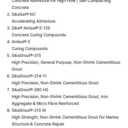
Concrete Admixture For High Flow / Self-Compacting
Concrete
SikaSet® NC
Accelerating Admixture
Sika® Antisol® E-125
Concrete Curing Compounds
Antisol® S
Curing Compounds
SikaGrout®-215
High Precision, General Purpose, Non-Shrink Cementitious
Grout
SikaGrout®-214-11
High Precision, Non-Shrink Cementitious Grout
SikaGrout®-280 HS
High Precision, Non-Shrink Cementitious Grout, Iron
Aggregate & Micro Fibre Reinforced
SikaGrout®-215 M
High Strength, Non-Shrink Cementitious Grout For Marine
Structure & Concrete Repair