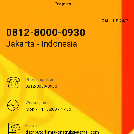
Projects
CALL US 24/7
0812-8000-0930
Jakarta - Indonesia
Phone number:
0812-8000-0930
Working hour:
Mon - Fri : 08:00 - 17:00
E-mail us:
distributorkimiakonstruksi@gmail.com