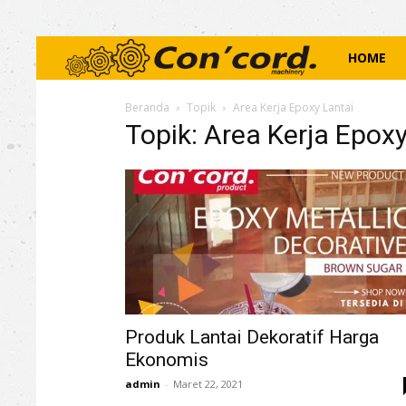
Concord
HOME
Mechinery
Beranda
Topik
Area Kerja Epoxy Lantai
Topik: Area Kerja Epoxy
Produk Lantai Dekoratif Harga
Ekonomis
admin
-
Maret 22, 2021