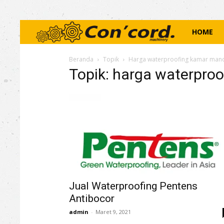
Concord
HOME
Mechinery
Beranda
Topik
Harga waterproofing kamar man
Topik: harga waterpro
Jual Waterproofing Pentens
Antibocor
admin
-
Maret 9, 2021