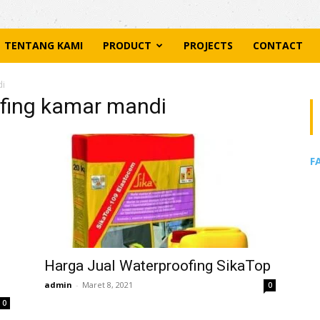
TENTANG KAMI
PRODUCT
PROJECTS
CONTACT
di
ofing kamar mandi
F
Harga Jual Waterproofing SikaTop
admin
-
Maret 8, 2021
0
0