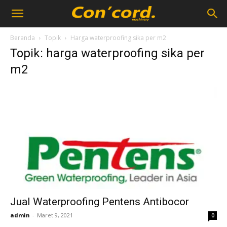
Beranda
Topik
Harga waterproofing sika per m2
Topik: harga waterproofing sika per
m2
Jual Waterproofing Pentens Antibocor
admin
-
Maret 9, 2021
0