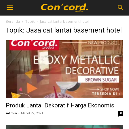
Beranda
Topik
Jasa cat lantai basement hotel
Topik: Jasa cat lantai basement hotel
Produk Lantai Dekoratif Harga Ekonomis
admin
-
Maret 22, 2021
0